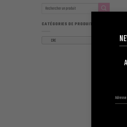
Recherche
pour :
CATÉGORIES DE PRODUITS
NE
CRE
×
A
CRE
CRE E
8.34