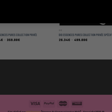
DIO
SENCES PURES COLLECTION PRIVÉE
DIO ESSENCES PURES COLLECTION PRIVÉE SPÉCI
Plage
Plage
4
€
–
359.00
€
26.34
€
–
499.00
€
de
de
prix :
prix :
17.94€
26.34€
à
à
359.00€
499.00€