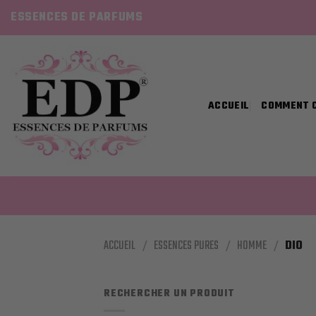
Skip
ESSENCES DE PARFUMS
to
content
ACCUEIL
COMMENT 
ACCUEIL
/
ESSENCES PURES
/
HOMME
/
DIO
RECHERCHER UN PRODUIT