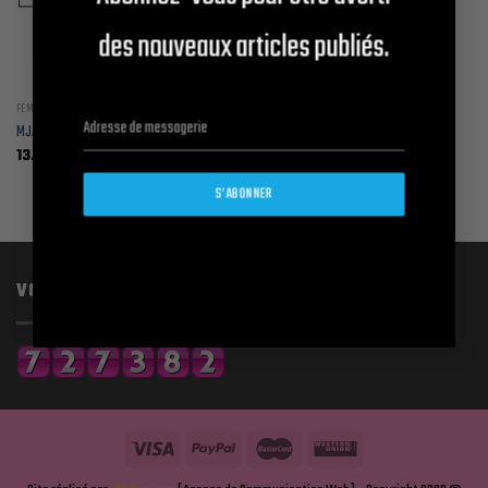
des nouveaux articles publiés.
FEMME
MJA PRÉPARATIONS CLASSIQUES
Plage
13.50
€
–
129.00
€
de
prix :
S’ABONNER
13.50€
à
129.00€
VOUS ÊTES LE