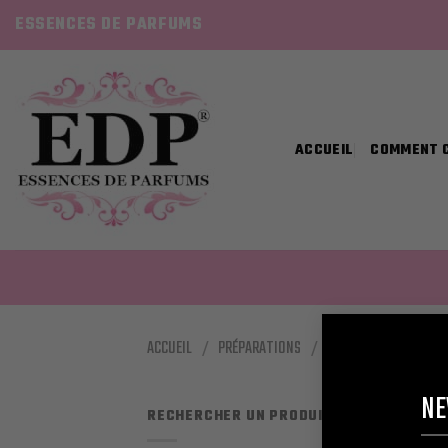
Skip
ESSENCES DE PARFUMS
to
content
ACCUEIL
COMMENT 
ACCUEIL
/
PRÉPARATIONS
/
HOMME
/
COA
NE
RECHERCHER UN PRODUIT