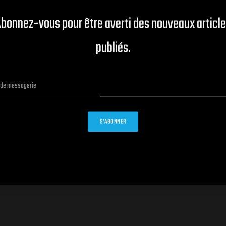
bonnez-vous pour être averti des nouveaux articl
publiés.
RÉPARATIONS CLASSIQUES
S’ABONNER
Plage
0
€
–
129.00
€
de
prix :
13.50€
à
129.00€