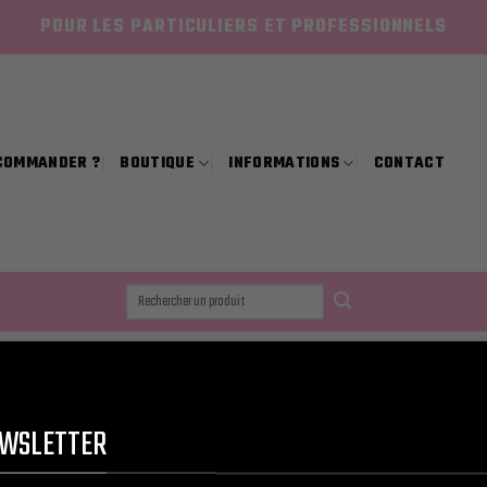
POUR LES PARTICULIERS ET PROFESSIONNELS
COMMANDER ?
BOUTIQUE
INFORMATIONS
CONTACT
Recherche
pour :
Vo
WSLETTER