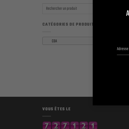
Recherche
A
pour :
CATÉGORIES DE PRODUITS
COA
×
COA
COA P
13.5
VOUS ÊTES LE