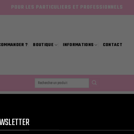
POUR LES PARTICULIERS ET PROFESSIONNELS
COMMANDER ?
BOUTIQUE
INFORMATIONS
CONTACT
Recherche
pour :
ANAS
Sh
WSLETTER