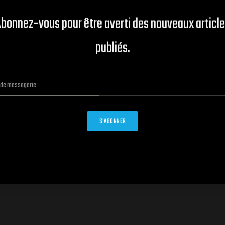
bonnez-vous pour être averti des nouveaux articl
publiés.
ANANAS
 3 ET 6 ML
ANANAS 10 / 20 / 30 / 50 / 100 ML
S’ABONNER
Plage
Plage
€
–
2.60
€
2.00
€
–
32.10
€
de
de
prix :
prix :
1.00€
2.00€
à
à
2.60€
32.10€