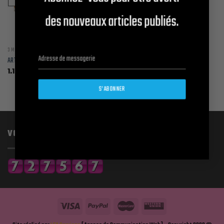
des nouveaux articles publiés.
3 ML / 6 ML
ART ORIENTALES 3 ET 6 ML
Plage
1.10
€
–
2.90
€
de
prix :
S’ABONNER
1.10€
à
2.90€
VOUS ÊTES LE