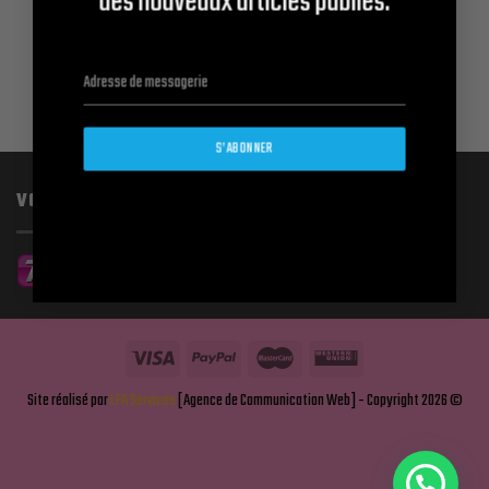
des nouveaux articles publiés.
3 ML / 6 ML
10 / 20 / 30 / 50 /
100 ML
2 PRODUITS
2 PRODUITS
S’ABONNER
VOUS ÊTES LE
Site réalisé par
LFA Services
[Agence de Communication Web] - Copyright 2026 ©