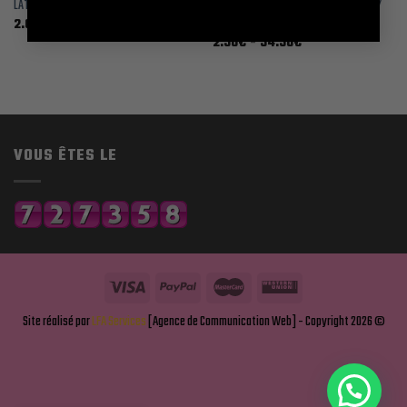
LATTAFA SPÉCIFIQUES 10 / 20 / 30 / 50 /
LATTAFA 10 / 20 / 30 / 50 / 100 ML
100 ML
Plage
2.00
€
–
32.10
€
de
Plage
2.50
€
–
54.50
€
prix :
de
2.00€
prix :
à
2.50€
32.10€
à
54.50€
VOUS ÊTES LE
Site réalisé par
LFA Services
[Agence de Communication Web] - Copyright 2026 ©