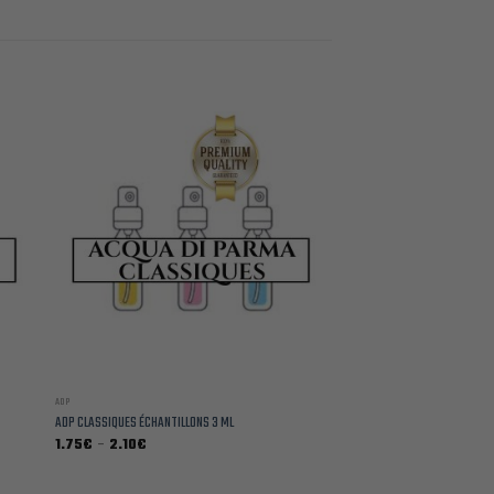
ADP
ADP CLASSIQUES ÉCHANTILLONS 3 ML
Plage
1.75
€
–
2.10
€
de
prix :
1.75€