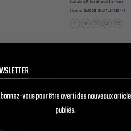
Catégories :
ATR
,
Échantillons de 3 ml
,
Homme
Étiquettes :
CLASSIQUE
,
ÉCHANTILLONS
,
HOMME
WSLETTER
es références Classiques de Génériques de qualité Premium au choix 
l dénaturé + 2 % fixateur) Tenue 2 à 4 H en moyenne.
bonnez-vous pour être averti des nouveaux articl
lcool dénaturé + 2 % fixateur) Tenue 4 à 8 H en moyenne.
ol dénaturé + 2 % fixateur) Tenue 8 à 16 H en moyenne.
publiés.
ol dénaturé + 2 % fixateur) Tenue 16 à 24 H en moyenne.
) Tenue 24 à 36 H en moyenne.