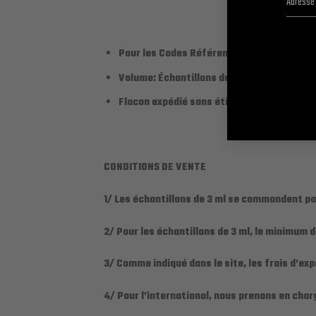
Pour les Codes Références des noms de Pa
Volume: Échantillons de 3 ml en roll-on et
Flacon expédié sans étiquette personnali
CONDITIONS DE VENTE
1/ Les échantillons de 3 ml se commandent par
2
/ Pour les échantillons de 3 ml, le minimum
3/ Comme indiqué dans le site, les frais d’exp
4/ Pour l’international, nous prenons en char