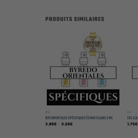
PRODUITS SIMILAIRES
BYR
CKL
LONS 3 ML
BYR ORIENTALES SPÉCIFIQUES ÉCHANTILLONS 3 ML
CKL CL
Plage
2.80
€
–
3.50
€
1.75
€
de
prix :
2.80€