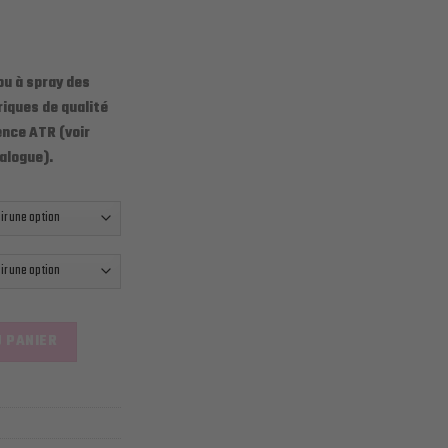
ou à spray des
iques de qualité
nce ATR (voir
alogue).
ANTILLONS 3 ML
 PANIER