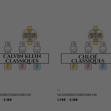
CHL
ASSIQUES ÉCHANTILLONS 3 ML
CHL CLASSIQUES ÉCHANTILLONS 3 ML
Plage
Plage
–
2.10
€
1.75
€
–
2.10
€
de
de
prix :
prix :
1.75€
1.75€