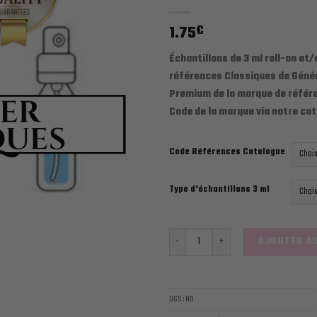
1.75
€
Échantillons de 3 ml roll-on et/
références Classiques de Génér
Premium de la marque de référe
Code de la marque via notre cat
Code Références Catalogue
Type d'échantillons 3 ml
quantité de ATR CLASSIQUES ÉCH
AJOUTER AU
UGS :
ND