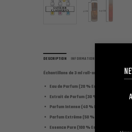
DESCRIPTION
INFORMATIONS COMPLÉMENTAIRES
NE
Échantillons de 3 ml roll-on et/ou à spray d
Eau de Parfum (20 % Essence + 78 % alcoo
A
Extrait de Parfum (30 % Essence + 68 % a
Parfum Intense (40 % Essence + 58 % alco
Parfum Extrême (50 % Essence + 48 % alco
Essence Pure (100 % Essence / 0 % alcool