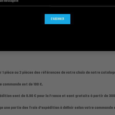
S’ABONNER
rfums, veuillez vous reporter à notre catalogue.
/ou à spray
sée, juste numéroté et sans packaging!
 1 pièce ou 2 pièces des références de votre choix de notre catalog
 de commande est de 100 €.
édition sont de 9.90 € pour la France et sont gratuits à partir de 3
ge une partie des frais d’expédition à définir selon votre commande e