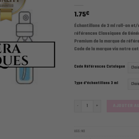
1.75
€
Échantillons de 3 ml roll-on et/
références Classiques de Génér
Premium de la marque de référ
Code de la marque via notre cat
Code Références Catalogue
Type d'échantillons 3 ml
quantité de MAN CLASSIQUES ÉCH
AJOUTER AU
UGS :
ND