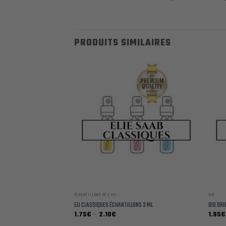
PRODUITS SIMILAIRES
ÉCHANTILLONS DE 3 ML
DIO
LONS 3 ML
ELI CLASSIQUES ÉCHANTILLONS 3 ML
DIO ORI
Plage
1.75
€
–
2.10
€
1.95
€
de