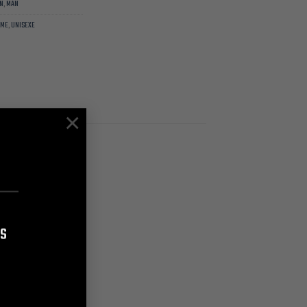
N
,
MAN
ME
,
UNISEXE
×
de concentrations:
es