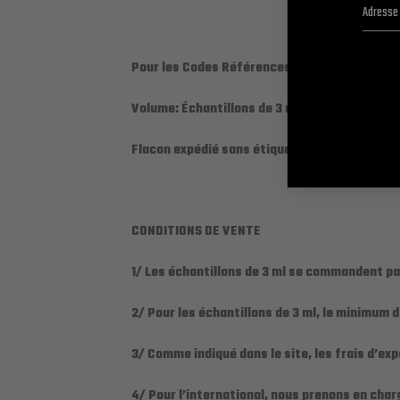
Pour les Codes Références des noms de Parfum
Volume: Échantillons de 3 ml en roll-on et/ou
Flacon expédié sans étiquette personnalisée
CONDITIONS DE VENTE
1/ Les échantillons de 3 ml se commandent par
2
/ Pour les échantillons de 3 ml, le minimum
3/ Comme indiqué dans le site, les frais d’exp
4/ Pour l’international, nous prenons en char