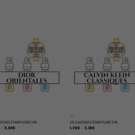
CKL
ENTALES ÉCHANTILLONS 3 ML
CKL CLASSIQUES ÉCHANTILLONS 3 ML
Plage
Plage
–
2.30
€
1.75
€
–
2.10
€
de
de