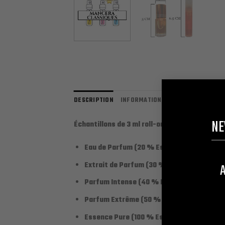
DESCRIPTION
INFORMATIONS COMPLÉMENTAIRES
NE
Échantillons de 3 ml roll-on et/ou à spray d
Eau de Parfum (20 % Essence + 78 % alcoo
Extrait de Parfum (30 % Essence + 68 % a
A
Parfum Intense (40 % Essence + 58 % alco
Parfum Extrême (50 % Essence + 48 % alco
Essence Pure (100 % Essence / 0 % alcool