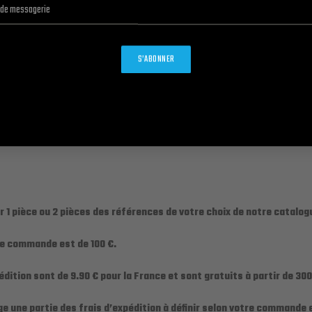
s, veuillez vous reporter à notre catalogue.
S’ABONNER
 à spray
, juste numéroté et sans packaging!
 1 pièce ou 2 pièces des références de votre choix de notre catalog
 de commande est de 100 €.
édition sont de 9.90 € pour la France et sont gratuits à partir de 3
ge une partie des frais d’expédition à définir selon votre commande e