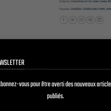
Catégories :
Échantillons de 3 ml
,
Femme
,
Homme
,
MA
Étiquettes :
CLASSIQUE
,
ÉCHANTILLONS
,
FEMME
,
HOM
WSLETTER
es références Classiques de Génériques de qualité Premium au choix 
l dénaturé + 2 % fixateur) Tenue 2 à 4 H en moyenne.
lcool dénaturé + 2 % fixateur) Tenue 4 à 8 H en moyenne.
bonnez-vous pour être averti des nouveaux articl
ol dénaturé + 2 % fixateur) Tenue 8 à 16 H en moyenne.
publiés.
ol dénaturé + 2 % fixateur) Tenue 16 à 24 H en moyenne.
) Tenue 24 à 36 H en moyenne.