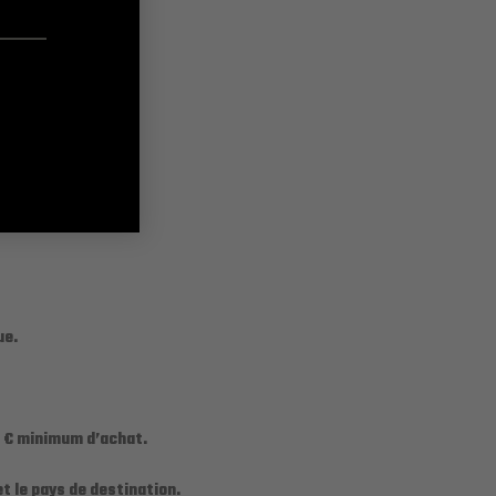
ue.
00 € minimum d’achat.
t le pays de destination.