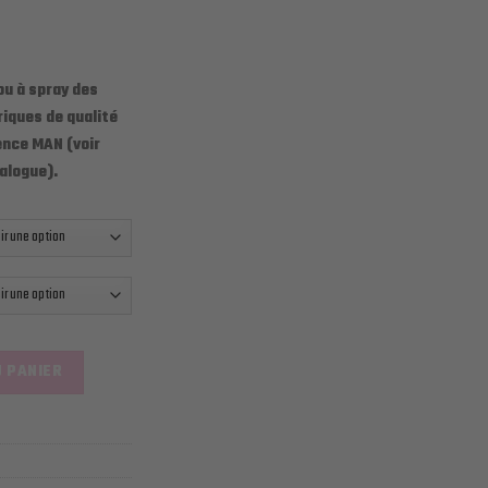
ou à spray des
iques de qualité
ence MAN (voir
alogue).
ANTILLONS 3 ML
 PANIER