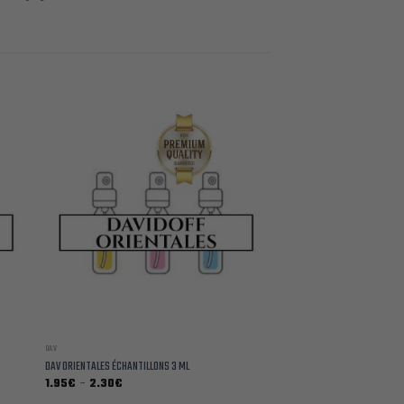
DAV
DAV ORIENTALES ÉCHANTILLONS 3 ML
Plage
1.95
€
–
2.30
€
de