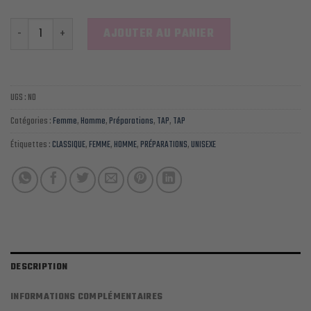
quantité de TAP PRÉPARATIONS CLASSIQUES
AJOUTER AU PANIER
UGS :
ND
Catégories :
Femme
,
Homme
,
Préparations
,
TAP
,
TAP
Étiquettes :
CLASSIQUE
,
FEMME
,
HOMME
,
PRÉPARATIONS
,
UNISEXE
DESCRIPTION
INFORMATIONS COMPLÉMENTAIRES