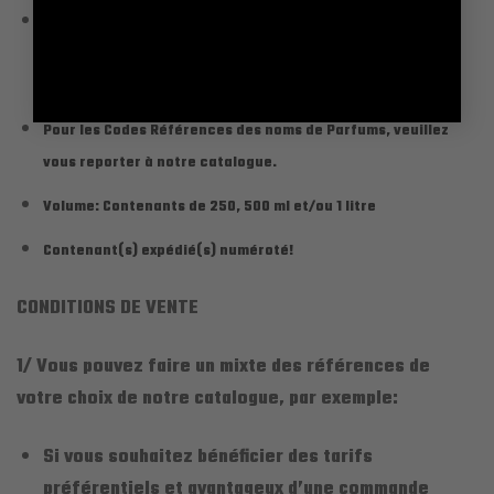
Parfum Extrême (50 % Essence + 48 % alcool
dénaturé + 2 % fixateur) Tenue 16 à 24 H en
moyenne.
Pour les Codes Références des noms de Parfums, veuillez
vous reporter à notre catalogue.
Volume: Contenants de 250, 500 ml et/ou 1 litre
Contenant(s) expédié(s) numéroté!
CONDITIONS DE VENTE
1/ Vous pouvez faire un mixte des références de
votre choix de notre catalogue, par exemple:
Si vous souhaitez bénéficier des tarifs
préférentiels et avantageux d’une commande