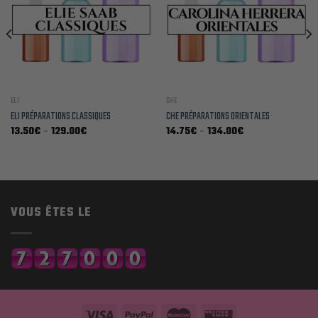
ELI
CHE
ELI PRÉPARATIONS CLASSIQUES
CHE PRÉPARATIONS ORIENTALES
Plage
Plage
13.50
€
–
129.00
€
14.75
€
–
134.00
€
de
de
prix :
prix :
13.50€
14.75€
à
à
129.00€
134.00€
VOUS ÊTES LE