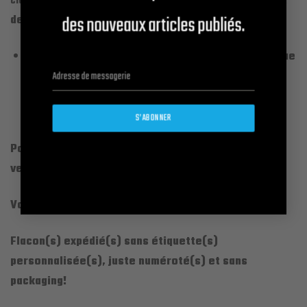
de Génériques de qualité Premium au choix
Classiques
des nouveaux articles publiés.
de concentrations:
Essence Pure (100 % Essence / 0 % alcool) Tenue
28 H et + en moyenne.
S’ABONNER
Pour les Codes Références des noms de Parfums,
veuillez vous reporter à notre catalogue.
Volume: Flacons 3 ml roll-on et 6 ml ml roll-on.
Flacon(s) expédié(s) sans étiquette(s)
personnalisée(s), juste numéroté(s) et sans
packaging!