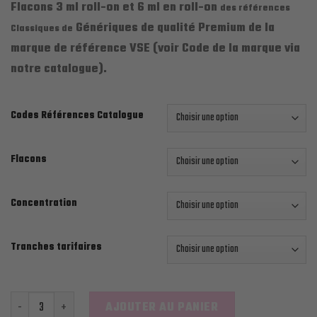
Flacons 3 ml roll-on et 6 ml en roll-on
des références
prix :
Génériques de qualité Premium de la
1.00€
Classiques de
marque de référence VSE (voir Code de la marque via
à
2.60€
notre catalogue).
Codes Références Catalogue
Flacons
Concentration
Tranches tarifaires
quantité de VSE CLASSIQUES 3 ET 6 ML
AJOUTER AU PANIER