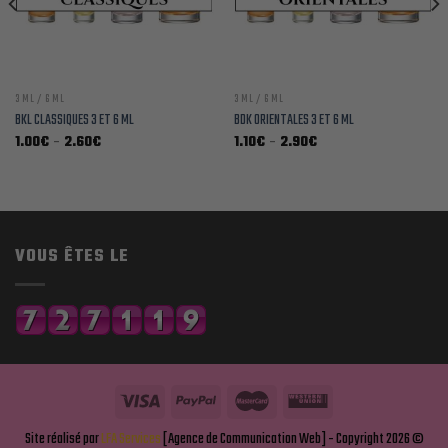
3 ML / 6 ML
3 ML / 6 ML
BKL CLASSIQUES 3 ET 6 ML
BDK ORIENTALES 3 ET 6 ML
Plage
Plage
1.00
€
–
2.60
€
1.10
€
–
2.90
€
de
de
prix :
prix :
1.00€
1.10€
à
à
2.60€
2.90€
VOUS ÊTES LE
Site réalisé par
LFA Services
[Agence de Communication Web] - Copyright 2026 ©