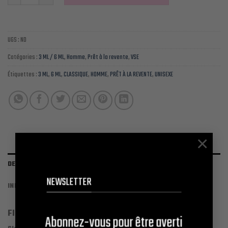
UGS :
ND
Catégories :
3 ML / 6 ML
,
Homme
,
Prêt à la revente
,
VSE
Étiquettes :
3 ML
,
6 ML
,
CLASSIQUE
,
HOMME
,
PRÊT À LA REVENTE
,
UNISEXE
×
DESCRIPTION
NEWSLETTER
INFORMATIONS COMPLÉMENTAIRES
Flacons 3 ml roll-on et 6 ml roll-on
des références
Abonnez-vous pour être averti