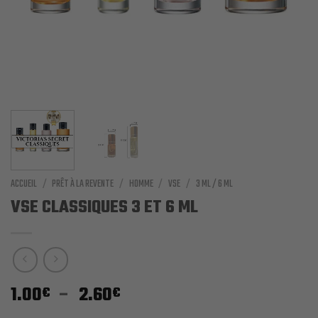
ACCUEIL
/
PRÊT À LA REVENTE
/
HOMME
/
VSE
/
3 ML / 6 ML
VSE CLASSIQUES 3 ET 6 ML
Plage
1.00
–
2.60
€
€
de